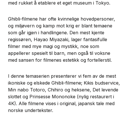
med rukket å etablere et eget museum i Tokyo.
Ghibli-filmene har ofte kvinnelige hovedpersoner,
og miljøvern og kamp mot krig er blant temaene
som går igjen i handlingene. Den mest kjente
regissøren, Hayao Miyazaki, lager fantasifulle
filmer med mye magi og mystikk, noe som
appellerer spesielt til barn, men også til voksne
med sansen for filmenes estetikk og fortellerstil.
I denne temaserien presenterer vi fem av de mest
ikoniske og elskede Ghibli-filmene;
Kikis budservice
,
Min nabo Totoro
,
Chihiro og heksene
,
Det levende
slottet
og
Prinsesse Mononoke
(nylig restaurert i
4K). Alle filmene vises i original, japansk tale med
norske undertekster.