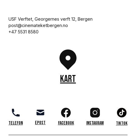
USF Verftet, Georgernes verft 12, Bergen

post@cinemateketbergen.no

+47 5531 8580
KART
Epost
Telefon
Facebook
Instagram
TikTok