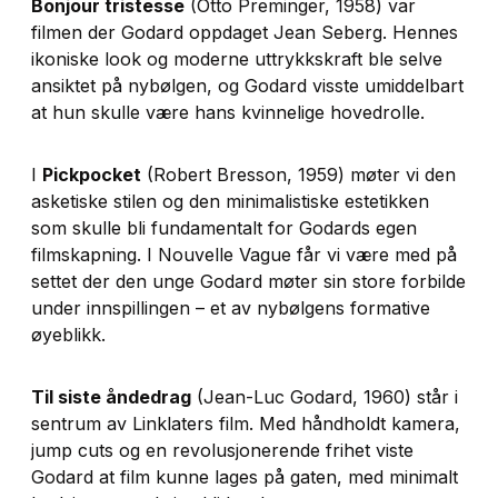
Bonjour tristesse
(Otto Preminger, 1958) var
filmen der Godard oppdaget Jean Seberg. Hennes
ikoniske look og moderne uttrykkskraft ble selve
ansiktet på nybølgen, og Godard visste umiddelbart
at hun skulle være hans kvinnelige hovedrolle.
I
Pickpocket
(Robert Bresson, 1959) møter vi den
asketiske stilen og den minimalistiske estetikken
som skulle bli fundamentalt for Godards egen
filmskapning. I
Nouvelle Vague
får vi være med på
settet der den unge Godard møter sin store forbilde
under innspillingen – et av nybølgens formative
øyeblikk.
Til siste åndedrag
(Jean-Luc Godard, 1960) står i
sentrum av Linklaters film. Med håndholdt kamera,
jump cuts og en revolusjonerende frihet viste
Godard at film kunne lages på gaten, med minimalt