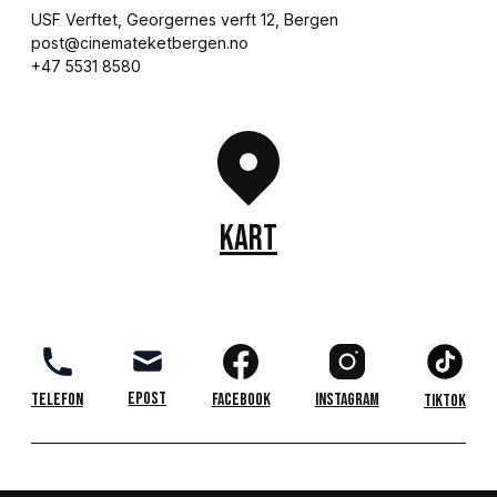
USF Verftet, Georgernes verft 12, Bergen

post@cinemateketbergen.no

+47 5531 8580
KART
Epost
Telefon
Facebook
Instagram
TikTok