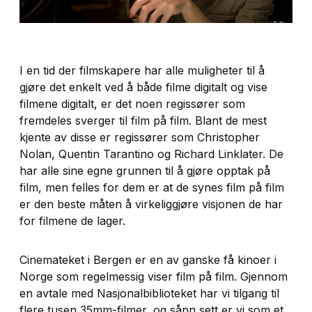
I en tid der filmskapere har alle muligheter til å
gjøre det enkelt ved å både filme digitalt og vise
filmene digitalt, er det noen regissører som
fremdeles sverger til film på film. Blant de mest
kjente av disse er regissører som Christopher
Nolan, Quentin Tarantino og Richard Linklater. De
har alle sine egne grunnen til å gjøre opptak på
film, men felles for dem er at de synes film på film
er den beste måten å virkeliggjøre visjonen de har
for filmene de lager.
Cinemateket i Bergen er en av ganske få kinoer i
Norge som regelmessig viser film på film. Gjennom
en avtale med Nasjonalbiblioteket har vi tilgang til
flere tusen 35mm-filmer, og sånn sett er vi som et