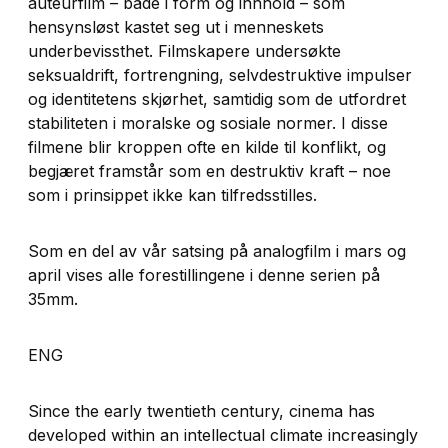
auteurfilm – både i form og innhold – som
hensynsløst kastet seg ut i menneskets
underbevissthet. Filmskapere undersøkte
seksualdrift, fortrengning, selvdestruktive impulser
og identitetens skjørhet, samtidig som de utfordret
stabiliteten i moralske og sosiale normer. I disse
filmene blir kroppen ofte en kilde til konflikt, og
begjæret framstår som en destruktiv kraft – noe
som i prinsippet ikke kan tilfredsstilles.
Som en del av vår satsing på analogfilm i mars og
april vises alle forestillingene i denne serien på
35mm.
ENG
Since the early twentieth century, cinema has
developed within an intellectual climate increasingly