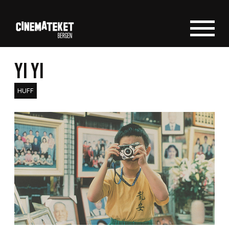
YI YI
HUFF