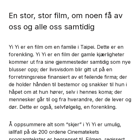
En stor, stor film, om noen få av
oss og alle oss samtidig
Yi Yi
er en film om en familie i Taipei. Dette er en
forenkling. Yi Yi er en film der gamle kjærligheter
kommer ut fra sine gjemmesteder samtidig som nye
blusser opp; der livsvisdom blir gitt ut på en
forretningsreise finansiert av et feilende firma; der
de holder hånden til bestemor og snakker til hun i
håpet om at hun hører, selv i hennes koma; der
mennesker går til og fra hverandre, der de lever og
dør. Dette er også, selvfølgelig, en forenkling.
Å oppsummere alt som “skjer” i
Yi Yi
er umulig,
iallfall på de 200 ordene Cinematekets
programtekster er begrenset til. Filmen, regissert