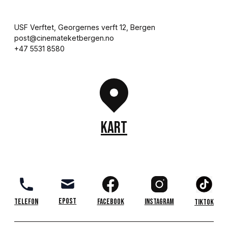
USF Verftet, Georgernes verft 12, Bergen

post@cinemateketbergen.no

+47 5531 8580
KART
Epost
Telefon
Facebook
Instagram
TikTok